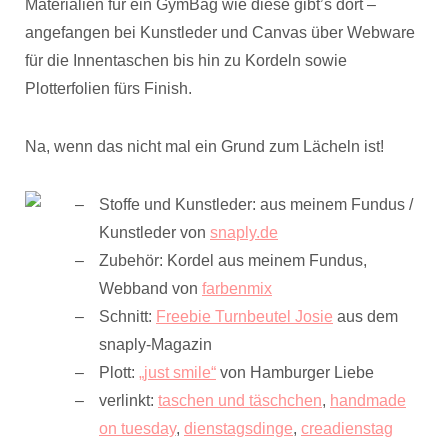
Materialien für ein GymBag wie diese gibt’s dort –
angefangen bei Kunstleder und Canvas über Webware
für die Innentaschen bis hin zu Kordeln sowie
Plotterfolien fürs Finish.
Na, wenn das nicht mal ein Grund zum Lächeln ist!
Stoffe und Kunstleder: aus meinem Fundus /
Kunstleder von
snaply.de
Zubehör: Kordel aus meinem Fundus,
Webband von
farbenmix
Schnitt:
Freebie Turnbeutel Josie
aus dem
snaply-Magazin
Plott:
„just smile“
von Hamburger Liebe
verlinkt:
taschen und täschchen
,
handmade
on tuesday
,
dienstagsdinge
,
creadienstag