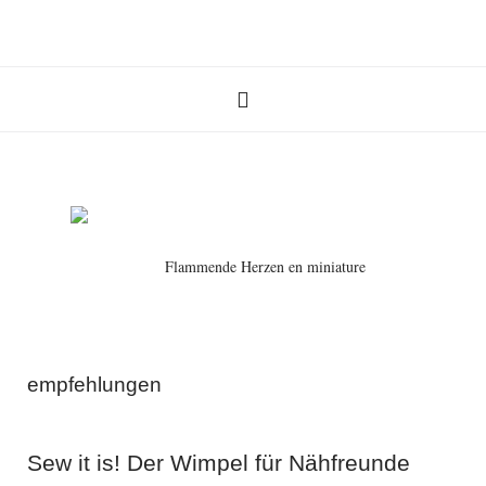
hello sommersachen!
Markttasche im Marimekko-Style
Pop-Up-Täschchen in Pastell
Flammende Herzen en miniature
empfehlungen
Sew it is! Der Wimpel für Nähfreunde