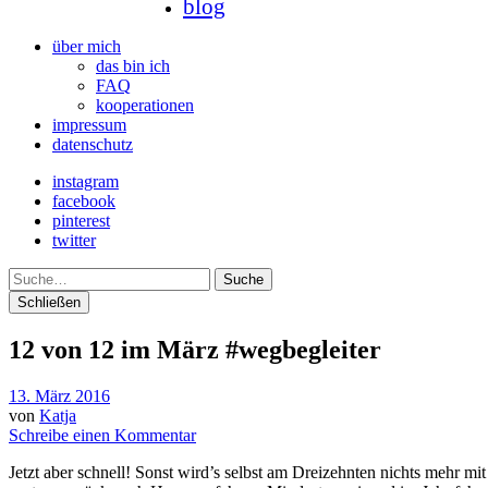
blog
über mich
das bin ich
FAQ
kooperationen
impressum
datenschutz
instagram
facebook
pinterest
twitter
Suche
Schließen
12 von 12 im März #wegbegleiter
13. März 2016
von
Katja
Schreibe einen Kommentar
Jetzt aber schnell! Sonst wird’s selbst am Dreizehnten nichts mehr m