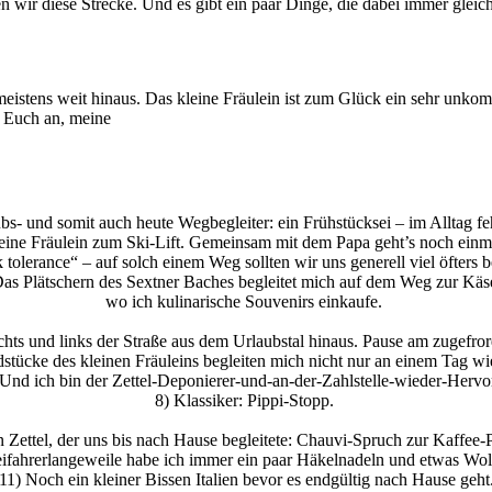
 wir diese Strecke. Und es gibt ein paar Dinge, die dabei immer gleic
eistens weit hinaus. Das kleine Fräulein ist zum Glück ein sehr unkom
e Euch an, meine
bs- und somit auch heute Wegbegleiter: ein Frühstücksei – im Alltag feh
kleine Fräulein zum Ski-Lift. Gemeinsam mit dem Papa geht’s noch einm
k tolerance“ – auf solch einem Weg sollten wir uns generell viel öfters
Das Plätschern des Sextner Baches begleitet mich auf dem Weg zur Käse
wo ich kulinarische Souvenirs einkaufe.
echts und links der Straße aus dem Urlaubstal hinaus. Pause am zugefro
stücke des kleinen Fräuleins begleiten mich nicht nur an einem Tag wi
 Und ich bin der Zettel-Deponierer-und-an-der-Zahlstelle-wieder-Hervo
8) Klassiker: Pippi-Stopp.
n Zettel, der uns bis nach Hause begleitete: Chauvi-Spruch zur Kaffee-
ifahrerlangeweile habe ich immer ein paar Häkelnadeln und etwas Wol
11) Noch ein kleiner Bissen Italien bevor es endgültig nach Hause geht