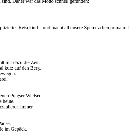
h sind. Daher war das Motto schnell gefunden:
pliziertes Reisekind – und macht all unsere Sperenzchen prima mit.
lt mir dazu die Zeit.
al kurz auf den Berg.
 bewegen.
rei,
renen Pragser Wildsee.
e heute.
rzauberer. Immer.
Pause.
le im Gepäck.
.