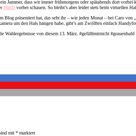
ein Jammer, dass wir immer frühmorgens oder spätabends dort vorbei 
er
MiriD
vorbei schauen. So bleibt’s aber leider stets beim virtuellen Ha
em Blog präsentiert hat, das seht ihr – wie jeden Monat – bei Caro vo
emkamera um den Hals hängen habe, gibt’s am Zwölften einfach Handyfo
r die Wahlergebnisse von diesem 13. März. #gefälltmirnicht #grauenhafd
sind mit
*
markiert