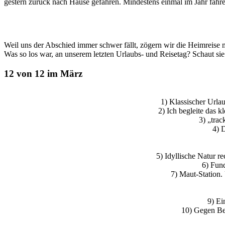
gestern zurück nach Hause gefahren. Mindestens einmal im Jahr fahren
Weil uns der Abschied immer schwer fällt, zögern wir die Heimreise m
Was so los war, an unserem letzten Urlaubs- und Reisetag? Schaut si
12 von 12 im März
1) Klassischer Urlau
2) Ich begleite das 
3) „trac
4) 
5) Idyllische Natur r
6) Fund
7) Maut-Station.
9) Ei
10) Gegen Be