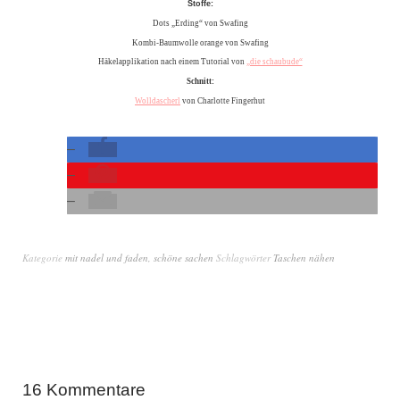
Stoffe:
Dots „Erding“ von Swafing
Kombi-Baumwolle orange von Swafing
Häkelapplikation nach einem Tutorial von
„die schaubude“
Schnitt:
Wolldascherl
von Charlotte Fingerhut
Kategorie
mit nadel und faden
,
schöne sachen
Schlagwörter
Taschen nähen
16 Kommentare