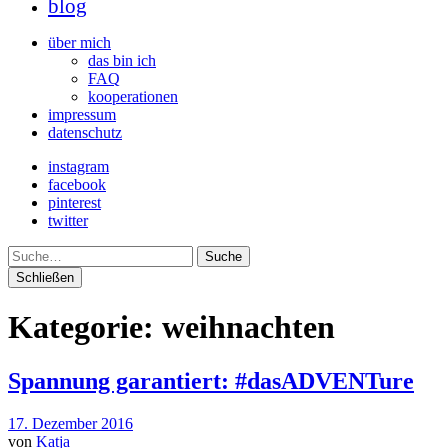
blog
über mich
das bin ich
FAQ
kooperationen
impressum
datenschutz
instagram
facebook
pinterest
twitter
Suche
Schließen
Kategorie:
weihnachten
Spannung garantiert: #dasADVENTure
17. Dezember 2016
von
Katja