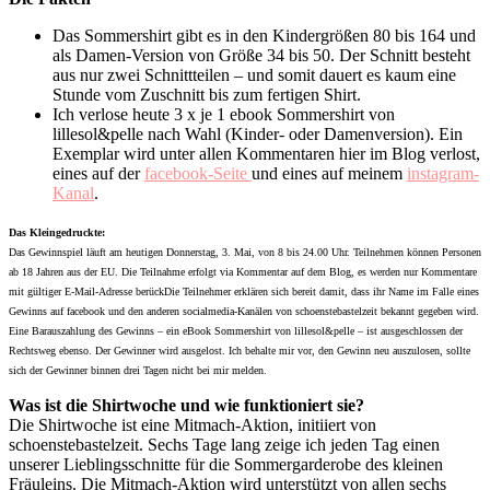
Das Sommershirt gibt es in den Kindergrößen 80 bis 164 und
als Damen-Version von Größe 34 bis 50. Der Schnitt besteht
aus nur zwei Schnittteilen – und somit dauert es kaum eine
Stunde vom Zuschnitt bis zum fertigen Shirt.
Ich verlose heute 3 x je 1 ebook Sommershirt von
lillesol&pelle nach Wahl (Kinder- oder Damenversion). Ein
Exemplar wird unter allen Kommentaren hier im Blog verlost,
eines auf der
facebook-Seite
und eines auf meinem
instagram-
Kanal
.
Das Kleingedruckte:
Das Gewinnspiel läuft am heutigen Donnerstag, 3. Mai, von 8 bis 24.00 Uhr. Teilnehmen können Personen
ab 18 Jahren aus der EU. Die Teilnahme erfolgt via Kommentar auf dem Blog, es werden nur Kommentare
mit gültiger E-Mail-Adresse berückDie Teilnehmer erklären sich bereit damit, dass ihr Name im Falle eines
Gewinns auf facebook und den anderen socialmedia-Kanälen von schoenstebastelzeit bekannt gegeben wird.
Eine Barauszahlung des Gewinns – ein eBook Sommershirt von lillesol&pelle – ist ausgeschlossen der
Rechtsweg ebenso. Der Gewinner wird ausgelost. Ich behalte mir vor, den Gewinn neu auszulosen, sollte
sich der Gewinner binnen drei Tagen nicht bei mir melden.
Was ist die Shirtwoche und wie funktioniert sie?
Die Shirtwoche ist eine Mitmach-Aktion, initiiert von
schoenstebastelzeit. Sechs Tage lang zeige ich jeden Tag einen
unserer Lieblingsschnitte für die Sommergarderobe des kleinen
Fräuleins. Die Mitmach-Aktion wird unterstützt von allen sechs