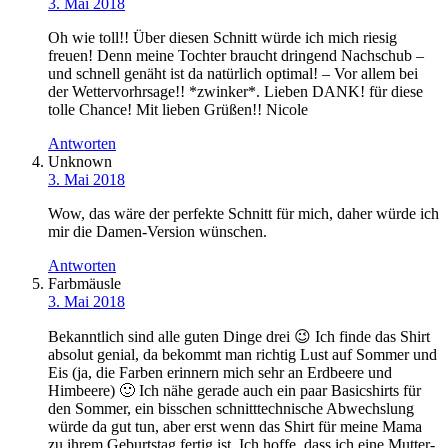
3. Mai 2018
Oh wie toll!! Über diesen Schnitt würde ich mich riesig
freuen! Denn meine Tochter braucht dringend Nachschub –
und schnell genäht ist da natürlich optimal! – Vor allem bei
der Wettervorhrsage!! *zwinker*. Lieben DANK! für diese
tolle Chance! Mit lieben Grüßen!! Nicole
Antworten
Unknown
3. Mai 2018
Wow, das wäre der perfekte Schnitt für mich, daher würde ich
mir die Damen-Version wünschen.
Antworten
Farbmäusle
3. Mai 2018
Bekanntlich sind alle guten Dinge drei 😉 Ich finde das Shirt
absolut genial, da bekommt man richtig Lust auf Sommer und
Eis (ja, die Farben erinnern mich sehr an Erdbeere und
Himbeere) 🙂 Ich nähe gerade auch ein paar Basicshirts für
den Sommer, ein bisschen schnitttechnische Abwechslung
würde da gut tun, aber erst wenn das Shirt für meine Mama
zu ihrem Geburtstag fertig ist. Ich hoffe, dass ich eine Mutter-