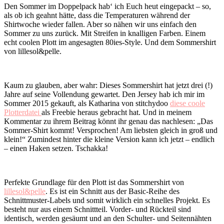
Den Sommer im Doppelpack hab‘ ich Euch heut eingepackt – so,
als ob ich geahnt hätte, dass die Temperaturen während der
Shirtwoche wieder fallen. Aber so nähen wir uns einfach den
Sommer zu uns zurück. Mit Streifen in knalligen Farben. Einem
echt coolen Plott im angesagten 80ies-Style. Und dem Sommershirt
von lillesol&pelle.
Kaum zu glauben, aber wahr: Dieses Sommershirt hat jetzt drei (!)
Jahre auf seine Vollendung gewartet. Den Jersey hab ich mir im
Sommer 2015 gekauft, als Katharina von stitchydoo
diese coole
Plotterdatei
als Freebie heraus gebracht hat. Und in meinem
Kommentar zu ihrem Beitrag könnt ihr genau das nachlesen: „Das
Sommer-Shirt kommt! Versprochen! Am liebsten gleich in groß und
klein!“ Zumindest hinter die kleine Version kann ich jetzt – endlich
– einen Haken setzen. Tschakka!
Perfekte Grundlage für den Plott ist das Sommershirt von
lillesol&pelle
. Es ist ein Schnitt aus der Basic-Reihe des
Schnittmuster-Labels und somit wirklich ein schnelles Projekt. Es
besteht nur aus einem Schnittteil. Vorder- und Rückteil sind
identisch, werden gesäumt und an den Schulter- und Seitennähten