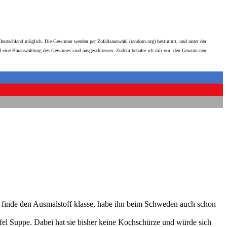
n Deutschland möglich. Die Gewinner werden per Zufallsauswahl (random.org) bestimmt, und unter der
und eine Barauszahlung des Gewinnes sind ausgeschlossen. Zudem behalte ich mir vor, den Gewinn neu
ch finde den Ausmalstoff klasse, habe ihn beim Schweden auch schon
l Suppe. Dabei hat sie bisher keine Kochschürze und würde sich