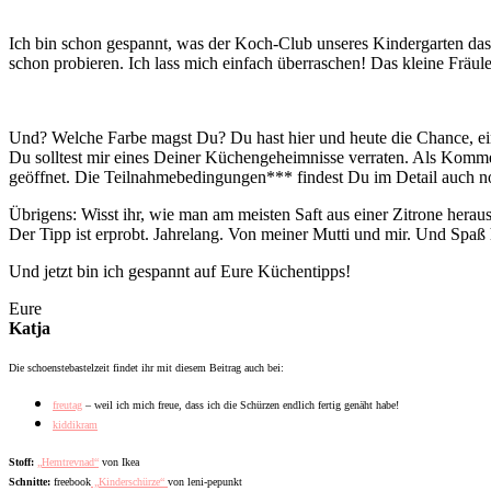
Ich bin schon gespannt, was der Koch-Club unseres Kindergarten das 
schon probieren. Ich lass mich einfach überraschen! Das kleine Fräule
Und? Welche Farbe magst Du? Du hast hier und heute die Chance, ein
Du solltest mir eines Deiner Küchengeheimnisse verraten. Als Kommen
geöffnet. Die Teilnahmebedingungen*** findest Du im Detail auch n
Übrigens: Wisst ihr, wie man am meisten Saft aus einer Zitrone herau
Der Tipp ist erprobt. Jahrelang. Von meiner Mutti und mir. Und Spaß 
Und jetzt bin ich gespannt auf Eure Küchentipps!
Eure
Katja
Die schoenstebastelzeit findet ihr mit diesem Beitrag auch bei:
freutag
– weil ich mich freue, dass ich die Schürzen endlich fertig genäht habe!
kiddikram
Stoff:
„Hemtrevnad“
von Ikea
Schnitte:
freebook
„Kinderschürze“
von leni-pepunkt