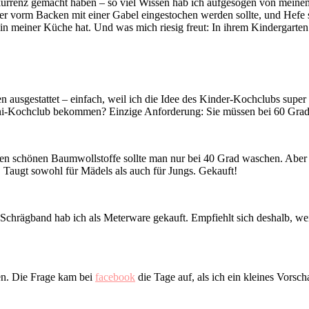
nz gemacht haben – so viel Wissen hab ich aufgesogen von meinem kl
mer vorm Backen mit einer Gabel eingestochen werden sollte, und Hefe
 in meiner Küche hat. Und was mich riesig freut: In ihrem Kindergarte
en ausgestattet – einfach, weil ich die Idee des Kinder-Kochclubs supe
ni-Kochclub bekommen? Einzige Anforderung: Sie müssen bei 60 Grad
sten schönen Baumwollstoffe sollte man nur bei 40 Grad waschen. Abe
. Taugt sowohl für Mädels als auch für Jungs. Gekauft!
s Schrägband hab ich als Meterware gekauft. Empfiehlt sich deshalb, w
en. Die Frage kam bei
facebook
die Tage auf, als ich ein kleines Vorsch