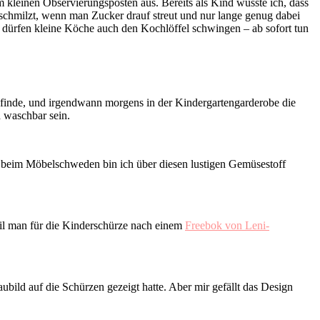
einen Observierungsposten aus. Bereits als Kind wusste ich, dass
 schmilzt, wenn man Zucker drauf streut und nur lange genug dabei
n dürfen kleine Köche auch den Kochlöffel schwingen – ab sofort tun
r finde, und irgendwann morgens in der Kindergartengarderobe die
 waschbar sein.
r beim Möbelschweden bin ich über diesen lustigen Gemüsestoff
eil man für die Kinderschürze nach einem
Freebok von Leni-
aubild auf die Schürzen gezeigt hatte. Aber mir gefällt das Design