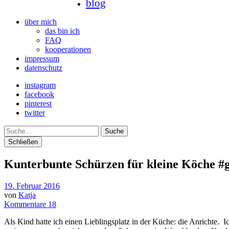
blog
über mich
das bin ich
FAQ
kooperationen
impressum
datenschutz
instagram
facebook
pinterest
twitter
Suche
Schließen
Kunterbunte Schürzen für kleine Köche #
19. Februar 2016
von
Katja
Kommentare 18
Als Kind hatte ich einen Lieblingsplatz in der Küche: die Anrichte.