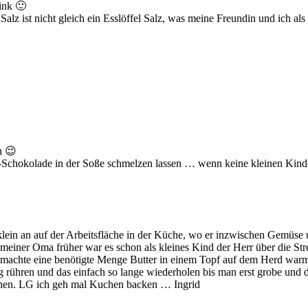
ink 🙂
alz ist nicht gleich ein Esslöffel Salz, was meine Freundin und ich als
n 😉
-Schokolade in der Soße schmelzen lassen … wenn keine kleinen Kinder m
klein an auf der Arbeitsfläche in der Küche, wo er inzwischen Gemüse
 meiner Oma früher war es schon als kleines Kind der Herr über die Str
achte eine benötigte Menge Butter in einem Topf auf dem Herd warm, 
g rühren und das einfach so lange wiederholen bis man erst grobe und 
chen. LG ich geh mal Kuchen backen … Ingrid