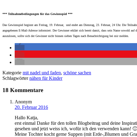
*** Teilnahmebedingungen für das Gewinnspiel ***
Das Gewinnspiel beginnt am Freitag, 19. Februar, und endet am Dienstag, 23. Februar, 24 Uhr. Die Teilnah
angegebenen E-Mail-Adresse informiert. Der Gewinner erklärt sich bereit damit, dass sein Name sowohl auf
auszulosen, sollte sich der Gewinner nicht binnen sieben Tagen nach Benachrichtigung bei mir melden.
Kategorie
mit nadel und faden
,
schöne sachen
Schlagwörter
nähen für Kinder
18 Kommentare
Anonym
20. Februar 2016
Hallo Katja,
erst einmal Danke für den tollen Blogbeitrag und deine Inspir
gesehen und jetzt weiss ich, wofür ich den verwenden kann! 
Meine Tochter kocht gerne Suppen (mit Erde-,Blumen und Gras