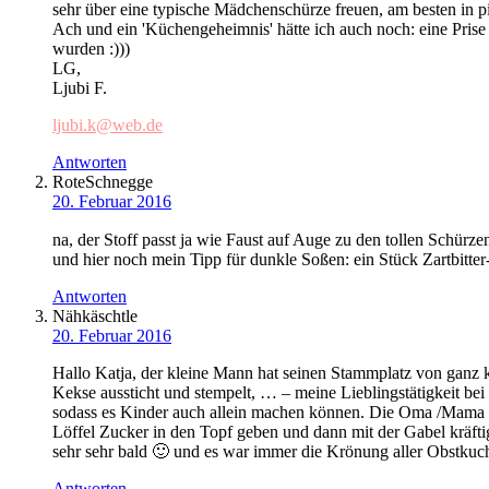
sehr über eine typische Mädchenschürze freuen, am besten in p
Ach und ein 'Küchengeheimnis' hätte ich auch noch: eine Prise S
wurden :)))
LG,
Ljubi F.
ljubi.k@web.de
Antworten
RoteSchnegge
20. Februar 2016
na, der Stoff passt ja wie Faust auf Auge zu den tollen Schürze
und hier noch mein Tipp für dunkle Soßen: ein Stück Zartbitter
Antworten
Nähkäschtle
20. Februar 2016
Hallo Katja, der kleine Mann hat seinen Stammplatz von ganz 
Kekse aussticht und stempelt, … – meine Lieblingstätigkeit bei
sodass es Kinder auch allein machen können. Die Oma /Mama m
Löffel Zucker in den Topf geben und dann mit der Gabel kräfti
sehr sehr bald 🙂 und es war immer die Krönung aller Obstku
Antworten