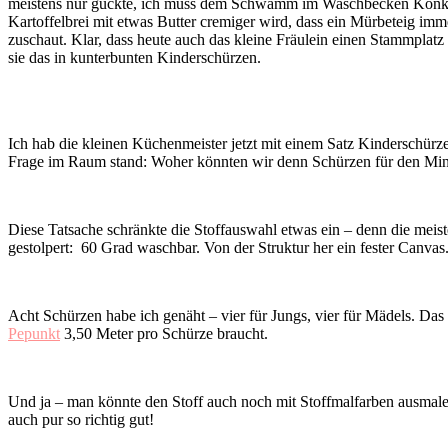
meistens nur guckte, ich muss dem Schwamm im Waschbecken Konkurre
Kartoffelbrei mit etwas Butter cremiger wird, dass ein Mürbeteig im
zuschaut. Klar, dass heute auch das kleine Fräulein einen Stammplatz
sie das in kunterbunten Kinderschürzen.
Ich hab die kleinen Küchenmeister jetzt mit einem Satz Kinderschürz
Frage im Raum stand: Woher könnten wir denn Schürzen für den Mi
Diese Tatsache schränkte die Stoffauswahl etwas ein – denn die mei
gestolpert: 60 Grad waschbar. Von der Struktur her ein fester Canvas
Acht Schürzen habe ich genäht – vier für Jungs, vier für Mädels. Da
Pepunkt
3,50 Meter pro Schürze braucht.
Und ja – man könnte den Stoff auch noch mit Stoffmalfarben ausmal
auch pur so richtig gut!