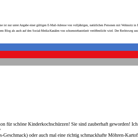
me ist nur unter Angabe einer gültigen E-Mail-Adresse von volljährigen, natürlichen Personen mit Wohnsitz i
 dem Blog als auch auf den Social-Media-Kanälen von schoenstebastelzeit veröffentlicht wird. Der Rechtsweg 
ation für schöne Kinderkochschürzen! Sie sind zauberhaft geworden! I

-Geschmack) oder auch mal eine richtig schmackhafte Möhren-Kartoffe