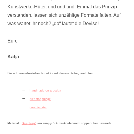
Kunstwerke-Hüter, und und und. Einmal das Prinzip
verstanden, lassen sich unzählige Formate falten. Auf
was wartet ihr noch? „do“ lautet die Devise!
Eure
Katja
Die schoenstebastelzeit findet ihr mit diesem Beitrag auch bei:
handmade on tuesday
dienstagsdinge
creadienstag
Material:
„SnapPap“
von snaply / Gummikordel und Stopper über dawanda