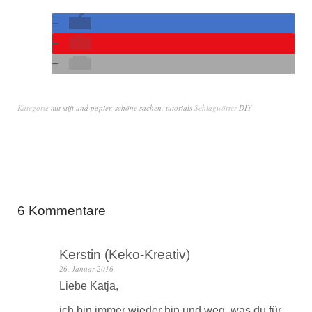
Kategorie
mit stift und papier
,
schöne sachen
,
tutorials
Schlagwörter
DIY
6 Kommentare
Kerstin (Keko-Kreativ)
26. Januar 2016
Liebe Katja,
ich bin immer wieder hin und weg, was du für