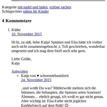
Kategorie
mit nadel und faden
,
schöne sachen
Schlagwörter
nähen für Kinder
4 Kommentare
Käthe
10. November 2015
Hi hi, zu süß, liebe Katja! Spinnen und Elsa hätte ich vorher
auch nicht zusammengebracht ;). Toll geschrieben, wunderbar
umgesetzt und ich mag dem Stoff auch sehr gern.
Liebe Grüße,
Katja
Antworten
Katja von ♥ schoenstebastelzeit
24. November 2015
..und weißt Du was? Mittlerweile mehren sich die
Stimmen, die behaupten, die Spinnen seien Ameisen!
Ähmmm… ehrlich gesagt, ich weiß es gar nicht genau.
Aber wichtig ist: Elsa-Farbe sticht jegliches
Krabbelviech auf dem Pulli! 😉