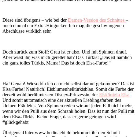
Diese sind übrigens – wie bei der
Damen-Version des Schnittes
–
noch einmal ein Extra-Hingucker. Ich mag die geschwungenen
Abschlüsse wirklich sehr.
Doch zurück zum Stoff: Grau ist er also. Und mit Spinnen drauf.
Aber wisst ihr, was mich gerettet hat? Das Türkis! „Das ist nämlich
ein ganz tolles Türkis, Mama! Das ist doch Elsa-Farbe!“
Ha! Genau! Wieso bin ich da nicht selbst darauf gekommen? Das ist
Elsa-Farbe! Natürlich! Eisblumenhelltürkisblau. Somit die Farbe der
derzeit wohl berühmtesten Disney-Prinzessin, der
Eiskönigin Elsa
.
Und somit automatisch eine der aktuellen Lieblingsfarben des
kleinen Fräuleins. Von Spinnen reden wir auf jeden Fall nicht mehr,
wenn wir den Pulli aus dem Schrank holen. Das ist nun der Pulli mit
dem Elsa-Türkis. Keine Frage, dass er gerne getragen wird.
#glückgehabt
Übrigens: Unter www.hedinaeht.de bekommt ihr den Schnitt