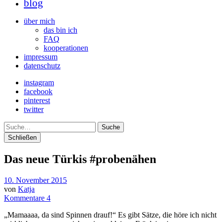
blog
über mich
das bin ich
FAQ
kooperationen
impressum
datenschutz
instagram
facebook
pinterest
twitter
Suche
Schließen
Das neue Türkis #probenähen
10. November 2015
von
Katja
Kommentare 4
„Mamaaaa, da sind Spinnen drauf!“ Es gibt Sätze, die höre ich nicht