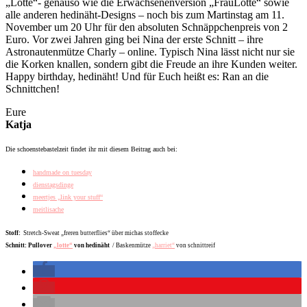
„Lotte“- genauso wie die Erwachsenenversion „FrauLotte“ sowie
alle anderen hedinäht-Designs – noch bis zum Martinstag am 11.
November um 20 Uhr für den absoluten Schnäppchenpreis von 2
Euro. Vor zwei Jahren ging bei Nina der erste Schnitt – ihre
Astronautenmütze Charly – online. Typisch Nina lässt nicht nur sie
die Korken knallen, sondern gibt die Freude an ihre Kunden weiter.
Happy birthday, hedinäht! Und für Euch heißt es: Ran an die
Schnittchen!
Eure
Katja
Die schoenstebastelzeit findet ihr mit diesem Beitrag auch bei:
handmade on tuesday
dienstagsdinge
meertjes „link your stuff“
meitlisache
Stoff:
Stretch-Sweat „freren butterflies“ über michas stoffecke
Schnitt:
Pullover
„lotte“
von hedinäht
/ Baskenmütze
„harriet“
von schnittreif