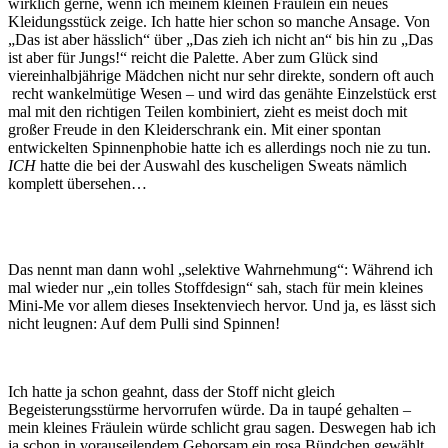
wirklich gerne, wenn ich meinem kleinen Fräulein ein neues
Kleidungsstück zeige. Ich hatte hier schon so manche Ansage. Von
„Das ist aber hässlich“ über „Das zieh ich nicht an“ bis hin zu „Das
ist aber für Jungs!“ reicht die Palette. Aber zum Glück sind
viereinhalbjährige Mädchen nicht nur sehr direkte, sondern oft auch
recht wankelmütige Wesen – und wird das genähte Einzelstück erst
mal mit den richtigen Teilen kombiniert, zieht es meist doch mit
großer Freude in den Kleiderschrank ein. Mit einer spontan
entwickelten Spinnenphobie hatte ich es allerdings noch nie zu tun.
ICH
hatte die
bei der Auswahl des kuscheligen Sweats nämlich
komplett übersehen…
Das nennt man dann wohl „selektive Wahrnehmung“: Während ich
mal wieder nur „ein tolles Stoffdesign“ sah, stach für mein kleines
Mini-Me vor allem dieses Insektenviech hervor. Und ja, es lässt sich
nicht leugnen: Auf dem Pulli sind Spinnen!
Ich hatte ja schon geahnt, dass der Stoff nicht gleich
Begeisterungsstürme hervorrufen würde. Da in taupé gehalten –
mein kleines Fräulein würde schlicht grau sagen. Deswegen hab ich
ja schon in vorauseilendem Gehorsam ein rosa Bündchen gewählt.