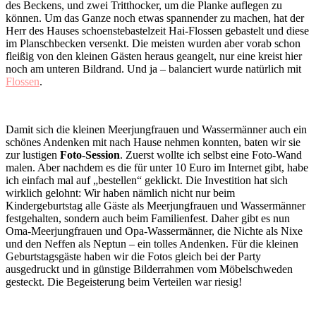
des Beckens, und zwei Tritthocker, um die Planke auflegen zu
können. Um das Ganze noch etwas spannender zu machen, hat der
Herr des Hauses schoenstebastelzeit Hai-Flossen gebastelt und diese
im Planschbecken versenkt. Die meisten wurden aber vorab schon
fleißig von den kleinen Gästen heraus geangelt, nur eine kreist hier
noch am unteren Bildrand. Und ja – balanciert wurde natürlich mit
Flossen
.
Damit sich die kleinen Meerjungfrauen und Wassermänner auch ein
schönes Andenken mit nach Hause nehmen konnten, baten wir sie
zur lustigen
Foto-Session
. Zuerst wollte ich selbst eine Foto-Wand
malen. Aber nachdem es die für unter 10 Euro im Internet gibt, habe
ich einfach mal auf „bestellen“ geklickt. Die Investition hat sich
wirklich gelohnt: Wir haben nämlich nicht nur beim
Kindergeburtstag alle Gäste als Meerjungfrauen und Wassermänner
festgehalten, sondern auch beim Familienfest. Daher gibt es nun
Oma-Meerjungfrauen und Opa-Wassermänner, die Nichte als Nixe
und den Neffen als Neptun – ein tolles Andenken. Für die kleinen
Geburtstagsgäste haben wir die Fotos gleich bei der Party
ausgedruckt und in günstige Bilderrahmen vom Möbelschweden
gesteckt. Die Begeisterung beim Verteilen war riesig!