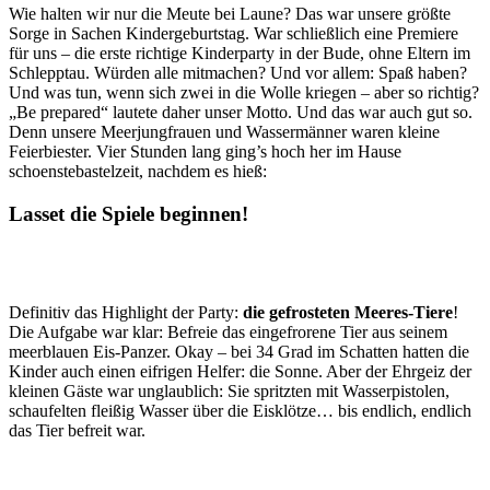
Wie halten wir nur die Meute bei Laune? Das war unsere größte
Sorge in Sachen Kindergeburtstag. War schließlich eine Premiere
für uns – die erste richtige Kinderparty in der Bude, ohne Eltern im
Schlepptau. Würden alle mitmachen? Und vor allem: Spaß haben?
Und was tun, wenn sich zwei in die Wolle kriegen – aber so richtig?
„Be prepared“ lautete daher unser Motto. Und das war auch gut so.
Denn unsere Meerjungfrauen und Wassermänner waren kleine
Feierbiester. Vier Stunden lang ging’s hoch her im Hause
schoenstebastelzeit, nachdem es hieß:
Lasset die Spiele beginnen!
Definitiv das Highlight der Party:
die gefrosteten Meeres-Tiere
!
Die Aufgabe war klar: Befreie das eingefrorene Tier aus seinem
meerblauen Eis-Panzer. Okay – bei 34 Grad im Schatten hatten die
Kinder auch einen eifrigen Helfer: die Sonne. Aber der Ehrgeiz der
kleinen Gäste war unglaublich: Sie spritzten mit Wasserpistolen,
schaufelten fleißig Wasser über die Eisklötze… bis endlich, endlich
das Tier befreit war.