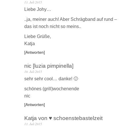
13. Juli 2015
Liebe Johy…
..ja, meiner auch! Aber Schrägband auf rund –
das ist noch nicht so meins..
Liebe Grüße,
Katja
Antworten
nic [luzia pimpinella]
10. Juli 2015
sehr sehr cool… danke! 🙂
schönes (grill)wochenende
nic
Antworten
Katja von ♥ schoenstebastelzeit
13. Juli 2015