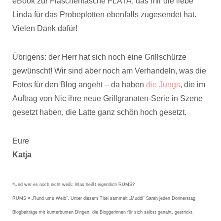
eBook zur Flaschentasche FLATA, das mir die liebe
Linda für das Probeplotten ebenfalls zugesendet hat.
Vielen Dank dafür!
Übrigens: der Herr hat sich noch eine Grillschürze
gewünscht! Wir sind aber noch am Verhandeln, was die
Fotos für den Blog angeht – da haben
die Jungs
, die im
Auftrag von Nic ihre neue Grillgranaten-Serie in Szene
gesetzt haben, die Latte ganz schön hoch gesetzt.
Eure
Katja
*Und wer es noch nicht weiß: Was heißt eigentlich RUMS?
RUMS = „Rund ums Weib“. Unter diesem Titel sammelt „Muddi“ Sarah jeden Donnerstag
Blogbeiträge mit kunterbunten Dingen, die Bloggerinnen für sich selbst genäht, gestrickt,