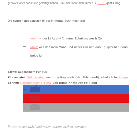
gehäkelt oder sonst wie gefertigt haben. Ein Blick lohnt sich immer –>
HIER!
geht’s lang.
Die schoenstebastelzeit findet ihr heute auch noch bei
outnow
: der Linkparty für neue Schnittmuster & Co
rums:
weil das mein Mann und unser Grill und das Equipment für uns
beide ist
Stoffe:
aus meinem Fundus
Plotterdatei:
Grillgranaten
von Luzia Pimpinella (Nic Hildebrandt), erhältlich bei
Huups
Schnitt:
Flaschentasche „Flata“
von Bunte Knete von Frl. Päng
Kategorie
mit nadel und faden
,
schöne sachen
,
sommer