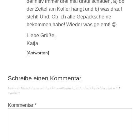
definitiv immer drei mal drauf schauen, a) ob
der Zettel am Koffer hängt und b) was drauf
steht! Und: Ob ich alle Gepäckscheine
bekommen habe! Wieder was gelernt! 😉
Liebe Grüße,
Katja
Antworten
Schreibe einen Kommentar
Deine E-Mail-Adresse wird nicht veröffentlicht.
Erforderliche Felder sind mit
*
markiert
Kommentar
*