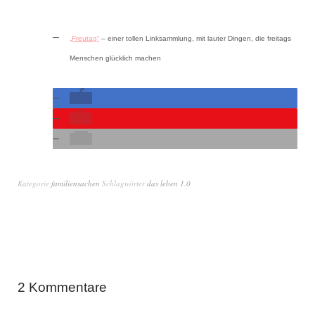
„Freutag“
– einer tollen Linksammlung, mit lauter Dingen, die freitags
Menschen glücklich machen
Kategorie
familiensachen
Schlagwörter
das leben 1.0
2 Kommentare