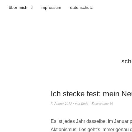
über mich
impressum
datenschutz
sch
Ich stecke fest: mein Ne
7. Januar 2015
von
Katja
Kommentare 16
Es ist jedes Jahr dasselbe: Im Janua
Aktionismus. Los geht’s immer genau 