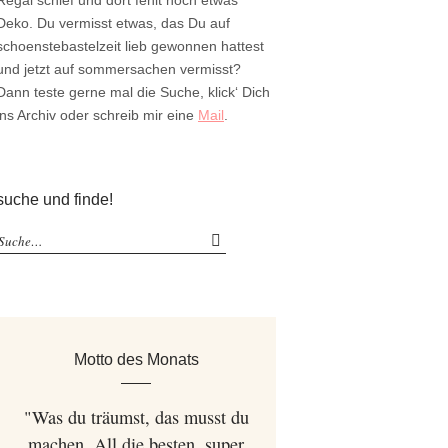
Regal schief und dort fehlt noch etwas
Deko. Du vermisst etwas, das Du auf
schoenstebastelzeit lieb gewonnen hattest
und jetzt auf sommersachen vermisst?
Dann teste gerne mal die Suche, klick‘ Dich
ins Archiv oder schreib mir eine
Mail
.
suche und finde!
Motto des Monats
"Was du träumst, das musst du
machen. All die besten, super