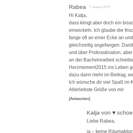
Rabea
7. Januar 2015
Hi Katja,
dass klingt aber doch ein bissc
einwickeln. Ich glaube die fr
fange oft an einer Ecke an u
gleichzeitig angefangen. Darüb
und über Prokrastination, aber 
an der Bachelorarbeit schreibe
Herzmoment2015 ins Leben ger
dazu dann mehr im Beitrag, w
Ich wünsche dir viel Spaß im 
Allerliebste Grüße von mir
Antworten
Katja von ♥ schoe
Liebe Rabea,
ja – keine Räumaktio