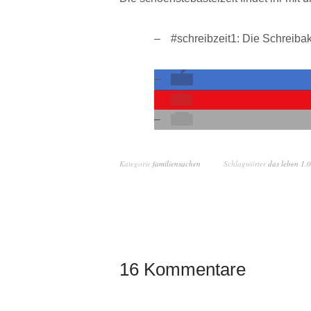
#schreibzeit1: Die Schreiba
Kategorie
familiensachen
Schlagwörter
das leben 1.0
16 Kommentare