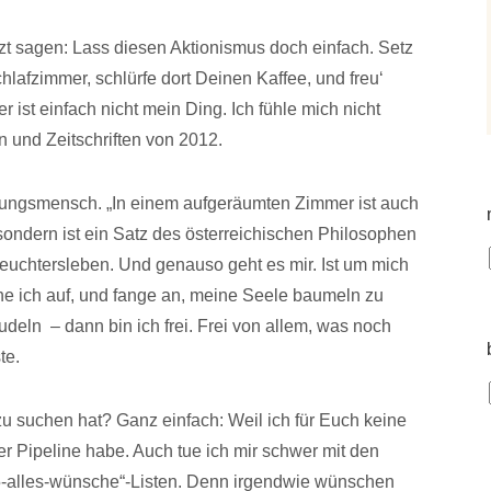
zt sagen: Lass diesen Aktionismus doch einfach. Setz
lafzimmer, schlürfe dort Deinen Kaffee, und freu‘
 ist einfach nicht mein Ding. Ich fühle mich nicht
 und Zeitschriften von 2012.
dnungsmensch. „In einem aufgeräumten Zimmer ist auch
 sondern ist ein Satz des österreichischen Philosophen
Feuchtersleben. Und genauso geht es mir. Ist um mich
he ich auf, und fange an, meine Seele baumeln zu
rudeln – dann bin ich frei. Frei von allem, was noch
te.
 suchen hat? Ganz einfach: Weil ich für Euch keine
er Pipeline habe. Auch tue ich mir schwer mit den
015-alles-wünsche“-Listen. Denn irgendwie wünschen