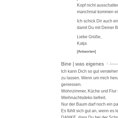
Kopf nicht ausschalten
manchmal kommen ein
Ich schick Dir auch ei
damit Du mit Deiner B
Liebe Grüße,
Katja
Antworten
Bine | was eigenes
7. Janua
Ich kann Dich so gut versteh
zu lassen. Wenn um mich heru
geniessen.
Wohnzimmer, Küche und Flur s
Weihnachtsdeko befreit.
Nur der Baum darf noch ein pa
Es fühlt sich gut an, wenn es le
DANKE, dass Du bei der Schre