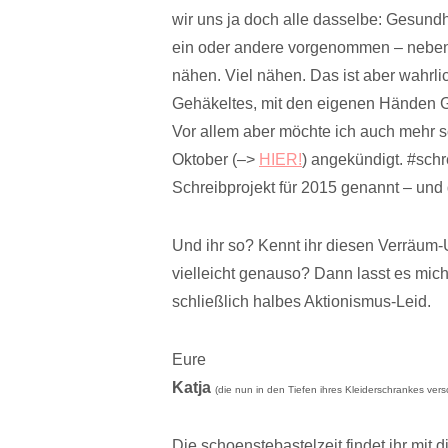
wir uns ja doch alle dasselbe: Gesundhe
ein oder andere vorgenommen – neben
nähen. Viel nähen. Das ist aber wahrl
Gehäkeltes, mit den eigenen Händen Ge
Vor allem aber möchte ich auch mehr s
Oktober (–>
HIER!
) angekündigt. #schr
Schreibprojekt für 2015 genannt – und 
Und ihr so? Kennt ihr diesen Verräu
vielleicht genauso? Dann lasst es mich
schließlich halbes Aktionismus-Leid.
Eure
Katja
(die nun in den Tiefen ihres Kleiderschrankes ver
Die schoenstebastelzeit findet ihr mit 