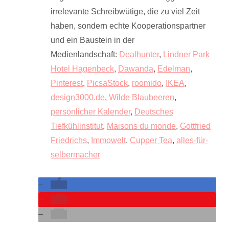
irrelevante Schreibwütige, die zu viel Zeit
haben, sondern echte Kooperationspartner
und ein Baustein in der
Medienlandschaft:
Dealhunter
,
Lindner Park
Hotel Hagenbeck
,
Dawanda
,
Edelman
,
Pinterest
,
PicsaStock
,
roomido
,
IKEA
,
design3000.de
,
Wilde Blaubeeren
,
persönlicher Kalender
,
Deutsches
Tiefkühlinstitut
,
Maisons du monde
,
Gottfried
Friedrichs
,
Immowelt
,
Cupper Tea
,
alles-für-
selbermacher