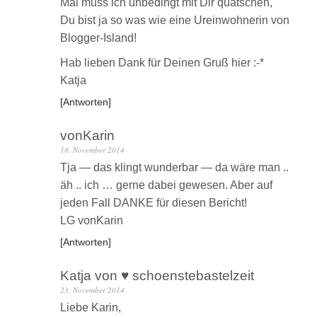
Mal muss ich unbedingt mit Dir quatschen,
Du bist ja so was wie eine Ureinwohnerin von
Blogger-Island!
Hab lieben Dank für Deinen Gruß hier :-*
Katja
Antworten
vonKarin
18. November 2014
Tja — das klingt wunderbar — da wäre man ..
äh .. ich … gerne dabei gewesen. Aber auf
jeden Fall DANKE für diesen Bericht!
LG vonKarin
Antworten
Katja von ♥ schoenstebastelzeit
23. November 2014
Liebe Karin,